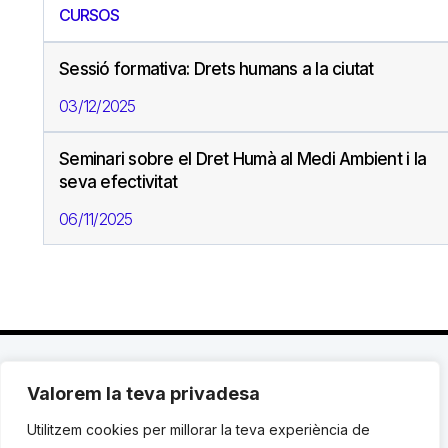
CURSOS
Sessió formativa: Drets humans a la ciutat
03/12/2025
Seminari sobre el Dret Humà al Medi Ambient i la
seva efectivitat
06/11/2025
Valorem la teva privadesa
C. Avinyó 44, 2n | 08002 Barcelona |
T.: +34 93
119 03 72
|
institut@idhc.org
Utilitzem cookies per millorar la teva experiència de