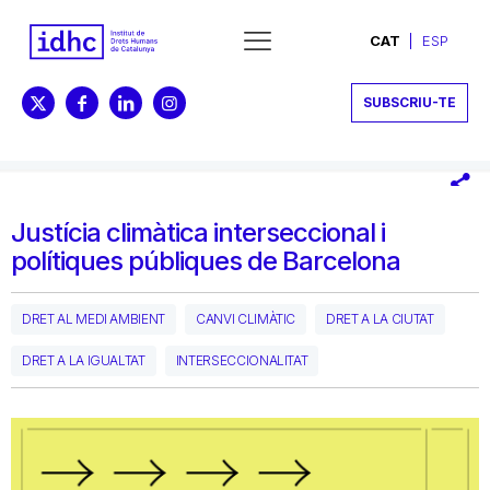
CAT
ESP
SUBSCRIU-TE
Justícia climàtica interseccional i
polítiques públiques de Barcelona
DRET AL MEDI AMBIENT
CANVI CLIMÀTIC
DRET A LA CIUTAT
DRET A LA IGUALTAT
INTERSECCIONALITAT