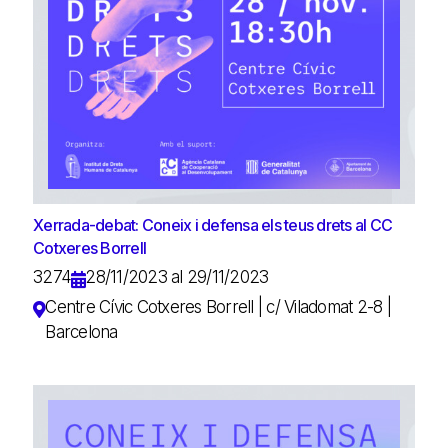
Xerrada-debat: Coneix i defensa els teus drets al CC
Cotxeres Borrell
3274
28/11/2023 al 29/11/2023
Centre Cívic Cotxeres Borrell | c/ Viladomat 2-8 |
Barcelona