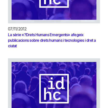
07/11/2012
La sèrie «?Drets Humans Emergents» afegeix
publicacions sobre drets humans i tecnologies i dret a
ciutat