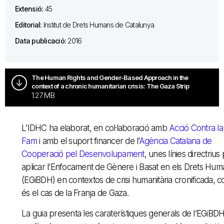
Extensió:
45
Editorial:
Institut de Drets Humans de Catalunya
Data publicació:
2016
The Human Rights and Gender-Based Approach in the
context of a chronic humanitarian crisis: The Gaza Strip
1.27 MB
L’IDHC ha elaborat, en col·laboració amb
Acció Contra la
Fam
i amb el suport financer de l’
Agència Catalana de
Cooperació pel Desenvolupament
, unes línies directrius
aplicar l’Enfocament de Gènere i Basat en els Drets Hum
(EGiBDH) en contextos de crisi humanitària cronificada, 
és el cas de la Franja de Gaza.
La guia presenta les caraterístiques generals de l’EGiBDH