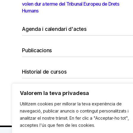
volen dur a terme del Tribunal Europeu de Drets
Humans
Agenda i calendari d'actes
Publicacions
Historial de cursos
Valorem la teva privadesa
No hi ha cap curs amb el filtre seleccionat.
Vols desfer tots els filtres?
Utilitzem cookies per millorar la teva experiència de
navegació, publicar anuncis o contingut personalitzats i
analitzar el nostre trànsit. En fer clic a "Acceptar-ho tot",
acceptes l'ús que fem de les cookies.