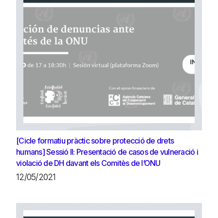
[Cicle formatiu pràctic sobre protecció de drets
humans] Sessió II: Presentació de casos de vulneració i
violació de DH davant els Comitès de l’ONU
12/05/2021