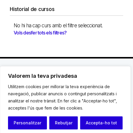
Historial de cursos
No hi ha cap curs amb el filtre seleccionat.
Vols desfer tots els filtres?
Valorem la teva privadesa
C. Avinyó 44, 2n | 08002 Barcelona |
T.: +34 93
119 03 72
|
institut@idhc.org
Utilitzem cookies per millorar la teva experiència de
navegació, publicar anuncis o contingut personalitzats i
© Institut de Drets Humans de Catalunya.
analitzar el nostre trànsit. En fer clic a "Acceptar-ho tot",
acceptes l'ús que fem de les cookies.
Avis legal
|
Cookies
|
Contacte
Personalitzar
Rebutjar
Accepta-ho tot
Programació web: Space Bits