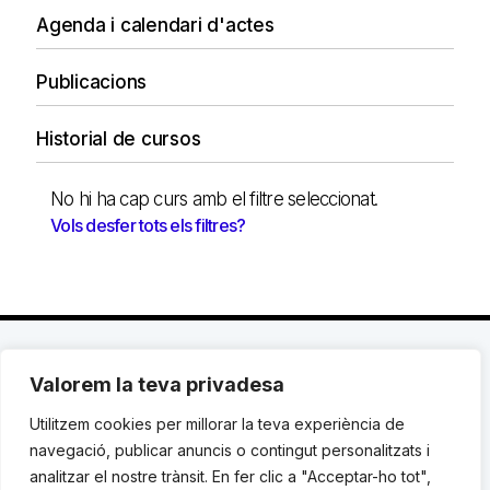
Agenda i calendari d'actes
Publicacions
Historial de cursos
No hi ha cap curs amb el filtre seleccionat.
Vols desfer tots els filtres?
Valorem la teva privadesa
C. Avinyó 44, 2n | 08002 Barcelona |
T.: +34 93
119 03 72
|
institut@idhc.org
Utilitzem cookies per millorar la teva experiència de
navegació, publicar anuncis o contingut personalitzats i
© Institut de Drets Humans de Catalunya.
analitzar el nostre trànsit. En fer clic a "Acceptar-ho tot",