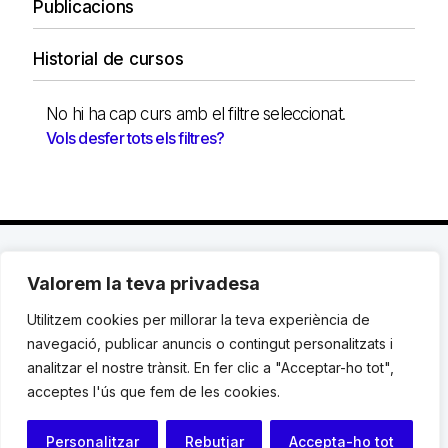
Publicacions
Historial de cursos
No hi ha cap curs amb el filtre seleccionat.
Vols desfer tots els filtres?
Valorem la teva privadesa
C. Avinyó 44, 2n | 08002 Barcelona |
T.: +34 93
119 03 72
|
institut@idhc.org
Utilitzem cookies per millorar la teva experiència de
navegació, publicar anuncis o contingut personalitzats i
© Institut de Drets Humans de Catalunya.
analitzar el nostre trànsit. En fer clic a "Acceptar-ho tot",
acceptes l'ús que fem de les cookies.
Avis legal
|
Cookies
|
Contacte
Personalitzar
Rebutjar
Accepta-ho tot