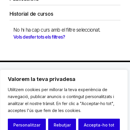
Historial de cursos
No hi ha cap curs amb el filtre seleccionat.
Vols desfer tots els filtres?
Valorem la teva privadesa
C. Avinyó 44, 2n | 08002 Barcelona |
T.: +34 93
119 03 72
|
institut@idhc.org
Utilitzem cookies per millorar la teva experiència de
navegació, publicar anuncis o contingut personalitzats i
© Institut de Drets Humans de Catalunya.
analitzar el nostre trànsit. En fer clic a "Acceptar-ho tot",
acceptes l'ús que fem de les cookies.
Avis legal
|
Cookies
|
Contacte
Personalitzar
Rebutjar
Accepta-ho tot
Programació web: Space Bits