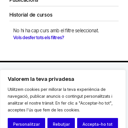
Publicacions
Historial de cursos
No hi ha cap curs amb el filtre seleccionat.
Vols desfer tots els filtres?
Valorem la teva privadesa
C. Avinyó 44, 2n | 08002 Barcelona |
T.: +34 93
119 03 72
|
institut@idhc.org
Utilitzem cookies per millorar la teva experiència de
navegació, publicar anuncis o contingut personalitzats i
© Institut de Drets Humans de Catalunya.
analitzar el nostre trànsit. En fer clic a "Acceptar-ho tot",
acceptes l'ús que fem de les cookies.
Avis legal
|
Cookies
|
Contacte
Personalitzar
Rebutjar
Accepta-ho tot