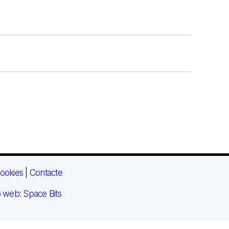
ookies
|
Contacte
 web: Space Bits