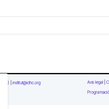
Avis legal
|
C
 03 72
|
institut@idhc.org
Programació