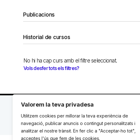
Publicacions
Historial de cursos
No hi ha cap curs amb el filtre seleccionat.
Vols desfer tots els filtres?
Valorem la teva privadesa
C. Avinyó 44, 2n | 08002 Barcelona |
T.: +34 93 119
Utilitzem cookies per millorar la teva experiència de
© Institut de Drets Humans de Catalunya.
navegació, publicar anuncis o contingut personalitzats i
analitzar el nostre trànsit. En fer clic a "Acceptar-ho tot",
acceptes l'ús que fem de les cookies.