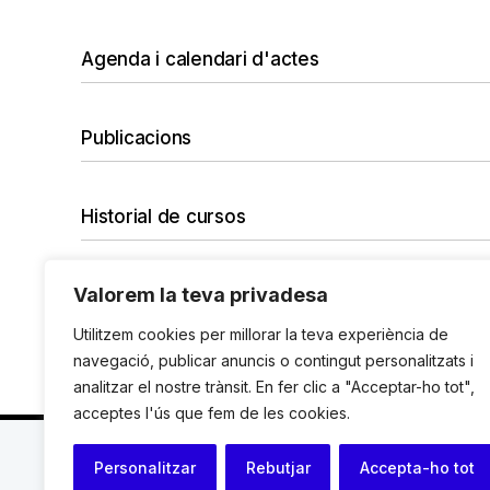
Agenda i calendari d'actes
Publicacions
Historial de cursos
Valorem la teva privadesa
No hi ha cap curs amb el filtre seleccionat.
Vols desfer tots els filtres?
Utilitzem cookies per millorar la teva experiència de
navegació, publicar anuncis o contingut personalitzats i
analitzar el nostre trànsit. En fer clic a "Acceptar-ho tot",
acceptes l'ús que fem de les cookies.
C. Avinyó 44, 2n | 08002 Barcelona |
T.: +34 93 119
Personalitzar
Rebutjar
Accepta-ho tot