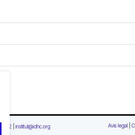
Avis legal
|
C
 03 72
|
institut@idhc.org