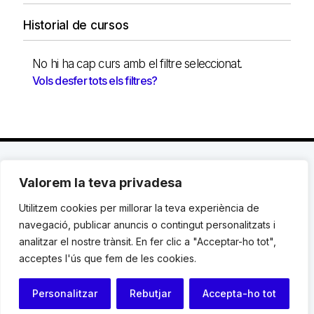
Historial de cursos
No hi ha cap curs amb el filtre seleccionat.
Vols desfer tots els filtres?
Valorem la teva privadesa
C. Avinyó 44, 2n | 08002 Barcelona |
T.: +34 93
119 03 72
|
institut@idhc.org
Utilitzem cookies per millorar la teva experiència de
navegació, publicar anuncis o contingut personalitzats i
© Institut de Drets Humans de Catalunya.
analitzar el nostre trànsit. En fer clic a "Acceptar-ho tot",
acceptes l'ús que fem de les cookies.
Avis legal
|
Cookies
|
Contacte
Personalitzar
Rebutjar
Accepta-ho tot
Programació web: Space Bits