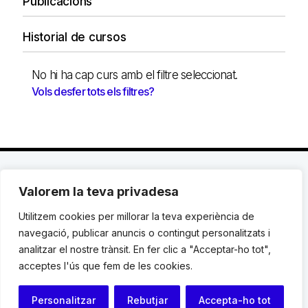
Publicacions
Historial de cursos
No hi ha cap curs amb el filtre seleccionat.
Vols desfer tots els filtres?
Valorem la teva privadesa
C. Avinyó 44, 2n | 08002 Barcelona |
T.: +34 93
119 03 72
|
institut@idhc.org
Utilitzem cookies per millorar la teva experiència de
navegació, publicar anuncis o contingut personalitzats i
© Institut de Drets Humans de Catalunya.
analitzar el nostre trànsit. En fer clic a "Acceptar-ho tot",
acceptes l'ús que fem de les cookies.
Avis legal
|
Cookies
|
Contacte
Personalitzar
Rebutjar
Accepta-ho tot