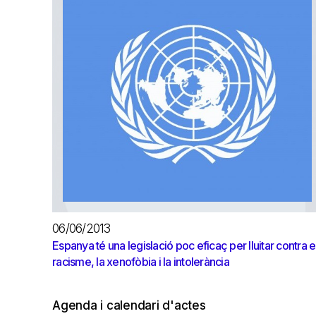
06/06/2013
Espanya té una legislació poc eficaç per lluitar contra e
racisme, la xenofòbia i la intolerància
Agenda i calendari d'actes