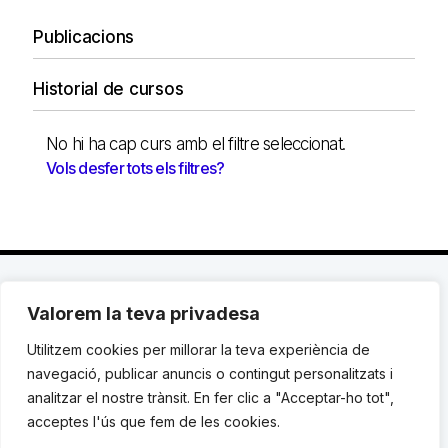
Publicacions
Historial de cursos
No hi ha cap curs amb el filtre seleccionat.
Vols desfer tots els filtres?
Valorem la teva privadesa
C. Avinyó 44, 2n | 08002 Barcelona |
T.: +34 93
119 03 72
|
institut@idhc.org
Utilitzem cookies per millorar la teva experiència de
navegació, publicar anuncis o contingut personalitzats i
© Institut de Drets Humans de Catalunya.
analitzar el nostre trànsit. En fer clic a "Acceptar-ho tot",
acceptes l'ús que fem de les cookies.
Avis legal
|
Cookies
|
Contacte