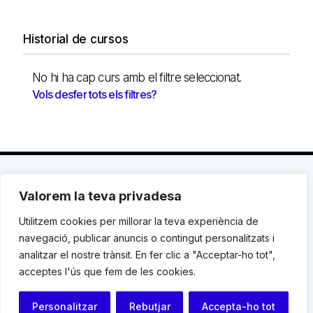
Historial de cursos
No hi ha cap curs amb el filtre seleccionat.
Vols desfer tots els filtres?
Valorem la teva privadesa
C. Avinyó 44, 2n | 08002 Barcelona |
T.: +34 93
119 03 72
|
institut@idhc.org
Utilitzem cookies per millorar la teva experiència de
navegació, publicar anuncis o contingut personalitzats i
© Institut de Drets Humans de Catalunya.
analitzar el nostre trànsit. En fer clic a "Acceptar-ho tot",
acceptes l'ús que fem de les cookies.
Avis legal
|
Cookies
|
Contacte
Personalitzar
Rebutjar
Accepta-ho tot