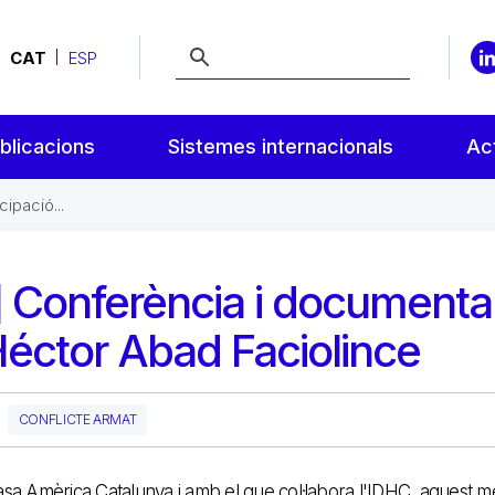
CAT
ESP
blicacions
Sistemes internacionals
Act
ipació...
] Conferència i documenta
Héctor Abad Faciolince
CONFLICTE ARMAT
 Casa Amèrica Catalunya i amb el que col·labora l'IDHC, aquest 