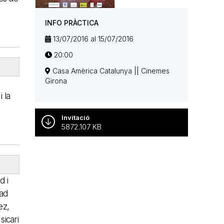
INFO PRÀCTICA
13/07/2016 al 15/07/2016
20:00
Casa Amèrica Catalunya || Cinemes
Girona
 la
.
Invitació
5872.107 KB
d i
bad
ez,
sicari