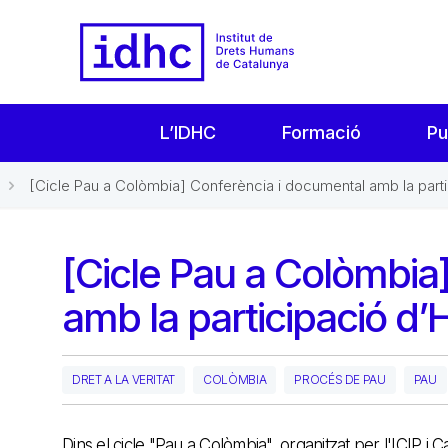
L’IDHC
Formació
Pu
[Cicle Pau a Colòmbia] Conferència i documental amb la partic
[Cicle Pau a Colòmbia
amb la participació d’
DRET A LA VERITAT
COLÒMBIA
PROCÉS DE PAU
PAU
Dins el cicle "Pau a Colòmbia", organitzat per l'ICIP i