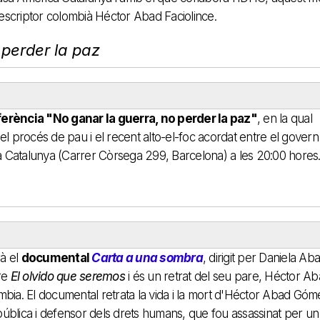
e l'escriptor colombià Héctor Abad Faciolince.
 perder la paz
erència "No ganar la guerra, no perder la paz"
, en la qual
l procés de pau i el recent alto-el-foc acordat entre el govern i
ca Catalunya (Carrer Còrsega 299, Barcelona) a les 20:00 hores
rà el
documental
Carta a una sombra
, dirigit per Daniela Aba
bre
El olvido que seremos
i és un retrat del seu pare, Héctor A
mbia. El documental retrata la vida i la mort d'Héctor Abad Góm
ública i defensor dels drets humans, que fou assassinat per un 