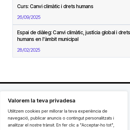
Curs: Canvi climàtic i drets humans
26/09/2025
Espai de diàleg: Canvi climàtic, justícia global i drets
humans en l'àmbit municipal
28/02/2025
Valorem la teva privadesa
C. Avinyó 44, 2n | 08002 Barcelona |
T.: +34 93
119 03 72
|
institut@idhc.org
Utilitzem cookies per millorar la teva experiència de
navegació, publicar anuncis o contingut personalitzats i
© Institut de Drets Humans de Catalunya.
analitzar el nostre trànsit. En fer clic a "Acceptar-ho tot",