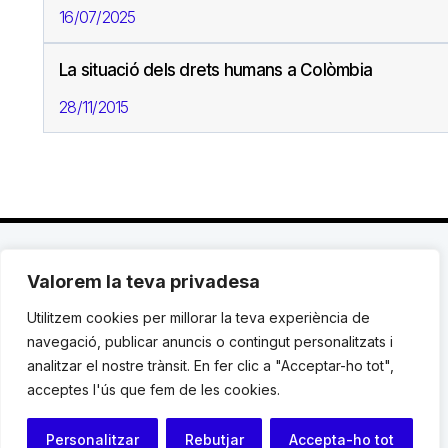
16/07/2025
La situació dels drets humans a Colòmbia
28/11/2015
Valorem la teva privadesa
C. Avinyó 44, 2n | 08002 Barcelona |
T.: +34 93
119 03 72
|
institut@idhc.org
Utilitzem cookies per millorar la teva experiència de
navegació, publicar anuncis o contingut personalitzats i
© Institut de Drets Humans de Catalunya.
analitzar el nostre trànsit. En fer clic a "Acceptar-ho tot",
acceptes l'ús que fem de les cookies.
Avis legal
|
Cookies
|
Contacte
Personalitzar
Rebutjar
Accepta-ho tot