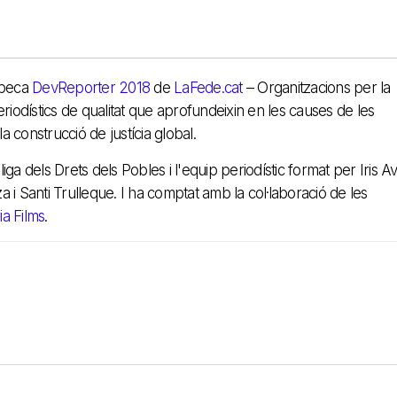
 beca
DevReporter 2018
de
LaFede.cat
– Organitzacions per la
eriodístics de qualitat que aprofundeixin en les causes de les
 la construcció de justícia global.
Lliga dels Drets dels Pobles i l'equip periodístic format per Iris A
 i Santi Trulleque. I ha comptat amb la col·laboració de les
a Films
.