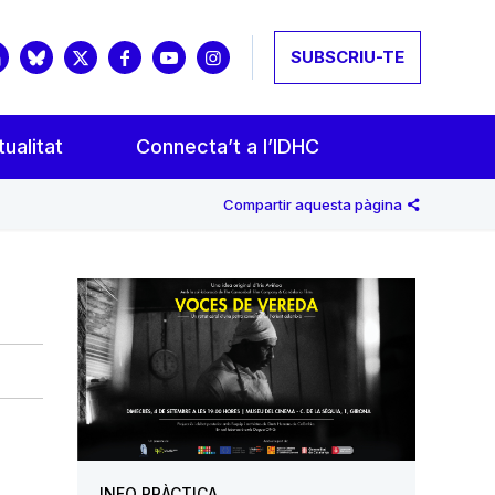
SUBSCRIU-TE
ualitat
Connecta’t a l’IDHC
Compartir aquesta pàgina
INFO PRÀCTICA