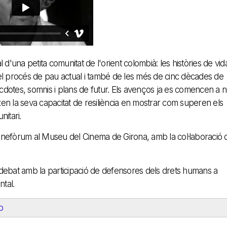
 d'una petita comunitat de l'orient colombià: les històries de vid
del procés de pau actual i també de les més de cinc dècades de
nècdotes, somnis i plans de futur. Els avenços ja es comencen a n
en la seva capacitat de resiliència en mostrar com superen els
nitari.
Cinefòrum al Museu del Cinema de Girona, amb la col·laboració 
 debat amb la participació de defensores dels drets humans a
tal.
b