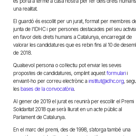
es porta a terme a casa nostra per fer dels drets humans
una realitat.
El guardó és escollit per un jurat, format per membres de
junta de l’IDHC i per persones destacades pel seu activi
en favor dels drets humans a Catalunya, encarregat de
valorar les candidatures que es rebin fins al 10 de dese
de 2018.
Qualsevol persona o col·lectiu pot enviar les seves
propostes de candidatures, omplint aquest
formulari
i
enviant-ho per correu electrònic a
institut@idhc.org
, segu
les
bases de la convocatòria
.
Al gener de 2019 el jurat es reunirà per escollir el Premi
Solidaritat 2018 que serà lliurat en un acte públic al
Parlament de Catalunya.
En el marc del premi, des de 1998, s’atorga també una