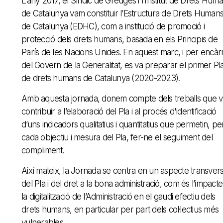
L’any 2017, el Síndic de Greuges i l’Institut de Drets Hum
de Catalunya vam constituir l’Estructura de Drets Human
de Catalunya (EDHC), com a institució de promoció i
protecció dels drets humans, basada en els Principis de
París de les Nacions Unides. En aquest marc, i per encàr
del Govern de la Generalitat, es va preparar el primer Pl
de drets humans de Catalunya (2020-2023).
Amb aquesta jornada, donem compte dels treballs que 
contribuir a l’elaboració del Pla i al procés d'identificació
d’uns indicadors qualitatius i quantitatius que permetin, pe
cada objectiu i mesura del Pla, fer-ne el seguiment del
compliment.
Així mateix, la Jornada se centra en un aspecte transvers
del Pla i del dret a la bona administració, com és l’impact
la digitalització de l’Administració en el gaudi efectiu dels
drets humans, en particular per part dels col·lectius més
vulnerables.