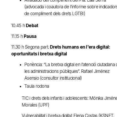
Avaluació del compliment del Pla: Laia Serra
(advocada i coautora de l’informe sobre indicador
de compliment dels drets LGTBI)
10.45 h
Debat
11.15 h
Pausa
11.30 h Segona part.
Drets humans en l'era digital:
oportunitats i bretxa digital
Ponència: “La bretxa digital en l’atenció ciutadana 
les administracions públiques”. Rafael Jiménez
Asensio (consultor institucional)
Taula rodona
TIC i drets dels infants i adolescents: Mónika Jimén
Morales (UPF)
Vulnerabilitat i bretxa digital: Elena Costas (KSNET,