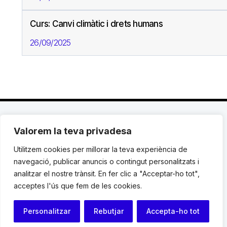
Curs: Canvi climàtic i drets humans
26/09/2025
Valorem la teva privadesa
C. Avinyó 44, 2n | 08002 Barcelona |
T.: +34 93
119 03 72
|
institut@idhc.org
Utilitzem cookies per millorar la teva experiència de
navegació, publicar anuncis o contingut personalitzats i
© Institut de Drets Humans de Catalunya.
analitzar el nostre trànsit. En fer clic a "Acceptar-ho tot",
acceptes l'ús que fem de les cookies.
Avis legal
|
Cookies
|
Contacte
Personalitzar
Rebutjar
Accepta-ho tot
Programació web: Space Bits