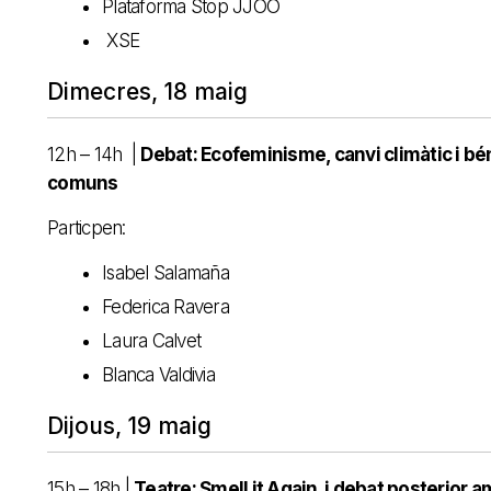
Plataforma Stop JJOO
XSE
Dimecres, 18 maig
12h – 14h |
Debat: Ecofeminisme, canvi climàtic i bé
comuns
Particpen:
Isabel Salamaña
Federica Ravera
Laura Calvet
Blanca Valdivia
Dijous, 19 maig
15h – 18h |
Teatre: Smell it Again i debat posterior 