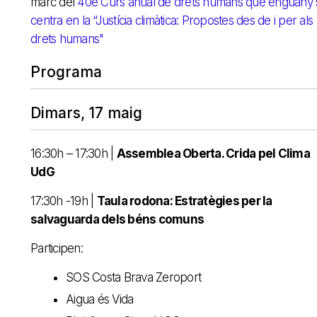
marc del
40è Curs anual de drets humans que enguany 
centra en la “Justícia climàtica: Propostes des de i per als
drets humans"
Programa
Dimars, 17 maig
16:30h – 17:30h |
Assemblea Oberta. Crida pel Clima
UdG
17:30h -19h |
Taula rodona: Estratègies per la
salvaguarda dels béns comuns
Participen:
SOS Costa Brava Zeroport
Aigua és Vida