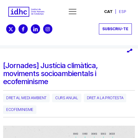
CAT
ESP
SUBSCRIU-TE
[Jornades] Justícia climàtica,
moviments socioambientals i
ecofeminisme
DRET AL MEDI AMBIENT
CURS ANUAL
DRET A LA PROTESTA
ECOFEMINISME