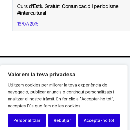
Curs d’Estiu Gratuït: Comunicació i periodisme
#intercultural
16/07/2015
Valorem la teva privadesa
C. Avinyó 44, 2n | 08002 Barcelona |
T.: +34 93
119 03 72
|
institut@idhc.org
Utilitzem cookies per millorar la teva experiència de
navegació, publicar anuncis o contingut personalitzats i
© Institut de Drets Humans de Catalunya.
analitzar el nostre trànsit. En fer clic a "Acceptar-ho tot",
acceptes l'ús que fem de les cookies.
Avis legal
|
Cookies
|
Contacte
Personalitzar
Rebutjar
Accepta-ho tot
Programació web: Space Bits