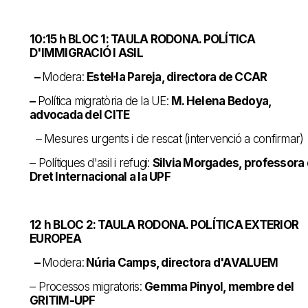
10:15 h BLOC 1: TAULA RODONA. POLÍTICA
D'IMMIGRACIÓ I ASIL
–
Modera:
Estel·la Pareja, directora de CCAR
–
Política migratòria de la UE:
M. Helena Bedoya,
advocada del CITE
– Mesures urgents i de rescat (intervenció a confirmar)
– Polítiques d'asil i refugi:
Silvia Morgades, professora
Dret Internacional a la UPF
12 h BLOC 2: TAULA RODONA. POLÍTICA EXTERIOR
EUROPEA
–
Modera:
Núria Camps, directora d'AVALUEM
– Processos migratoris:
Gemma Pinyol, membre del
GRITIM-UPF