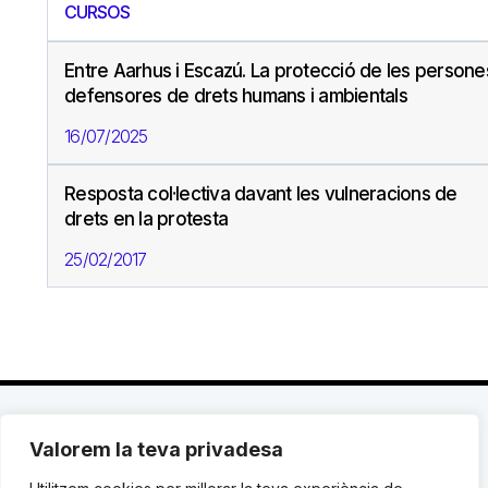
CURSOS
Entre Aarhus i Escazú. La protecció de les persone
defensores de drets humans i ambientals
16/07/2025
Resposta col·lectiva davant les vulneracions de
drets en la protesta
25/02/2017
Valorem la teva privadesa
C. Avinyó 44, 2n | 08002 Barcelona |
T.: +34 93
119 03 72
|
institut@idhc.org