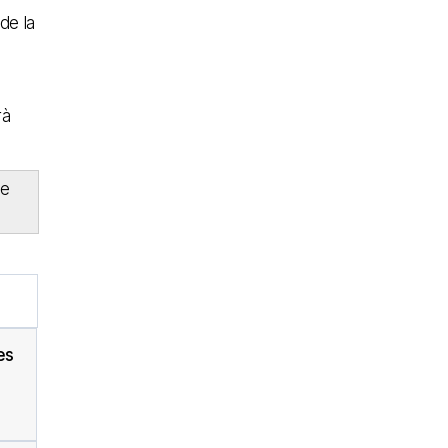
de la
rà
de
es