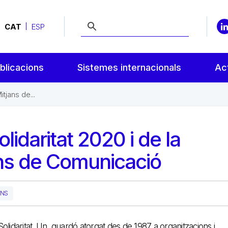
CAT
ESP
blicacions
Sistemes internacionals
Act
tjans de...
lidaritat 2020 i de la
ans de Comunicació
ANS
i Solidaritat. Un guardó atorgat des de 1987 a organitzacions i