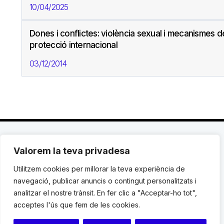
10/04/2025
Dones i conflictes: violència sexual i mecanismes d
protecció internacional
03/12/2014
Valorem la teva privadesa
C. Avinyó 44, 2n | 08002 Barcelona |
T.: +34 93
119 03 72
|
institut@idhc.org
Utilitzem cookies per millorar la teva experiència de
navegació, publicar anuncis o contingut personalitzats i
© Institut de Drets Humans de Catalunya.
analitzar el nostre trànsit. En fer clic a "Acceptar-ho tot",
acceptes l'ús que fem de les cookies.
Avis legal
|
Cookies
|
Contacte