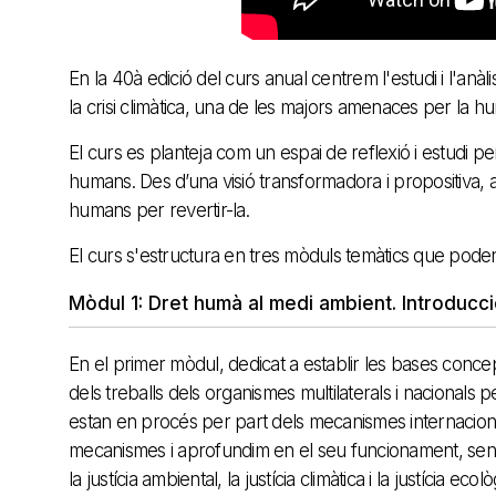
En la 40à edició del curs anual centrem l'estudi i l'an
la crisi climàtica, una de les majors amenaces per la 
El curs es planteja com un espai de reflexió i estudi pe
humans. Des d’una visió transformadora i propositiva, an
humans per revertir-la.
El curs s'estructura en tres mòduls temàtics que pode
Mòdul 1: Dret humà al medi ambient. Introducc
En el primer mòdul, dedicat a establir les bases conceptu
dels treballs dels organismes multilaterals i nacionals 
estan en procés per part dels mecanismes internacion
mecanismes i aprofundim en el seu funcionament, sens
la justícia ambiental, la justícia climàtica i la justícia ecolò