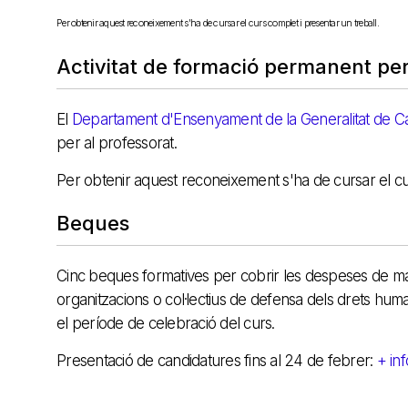
Per obtenir aquest reconeixement s'ha de cursar el curs complet i presentar un treball.
Activitat de formació permanent per
El
Departament d'Ensenyament de la Generalitat de C
per al professorat.
Per obtenir aquest reconeixement s'ha de cursar el cur
Beques
Cinc beques formatives per cobrir les despeses de ma
organitzacions o col·lectius de defensa dels drets hum
el període de celebració del curs.
Presentació de candidatures fins al 24 de febrer:
+ inf