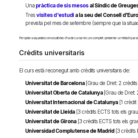
Una
pràctica de sis mesos
al Síndic de Greuge
Tres
visites d'estudi
a la seu del Consell d'Eur
prevista pel mes de setembre (sempre que la situaci
Per optar a aquestes convocatòries s'ha de cursar el curs complet i presentar un treball que 
Crèdits universitaris
El curs està reconegut amb crèdits universitaris de:
Universitat de Barcelona
[Grau de Dret: 2 crèdit
Universitat Oberta de Catalunya
[Grau de Dret: 
Universitat Internacional de Catalunya
[1 crèdit
Universitat de Lleida
[3 crèdits ECTS tots els grau
Universitat de Girona
[3 crèdits ECTS tots els gra
Universidad Complutense de Madrid
[3 crèdits