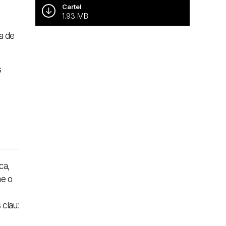
Cartel
1.93 MB
sa de
s
ca,
me o
 clau: