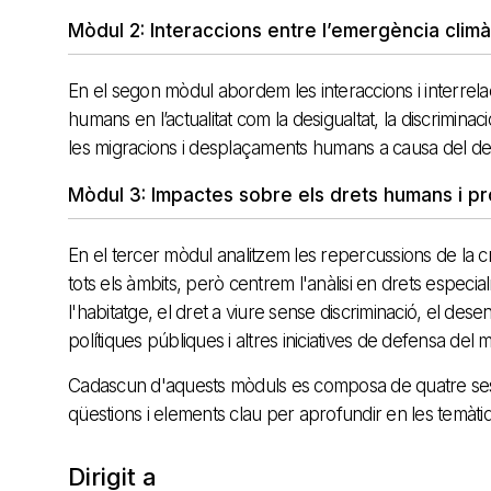
Mòdul 2: Interaccions entre l’emergència climà
En el segon mòdul abordem les interaccions i interrelacio
humans en l’actualitat com la desigualtat, la discriminació,
les migracions i desplaçaments humans a causa del de
Mòdul 3: Impactes sobre els drets humans i pr
En el tercer mòdul analitzem les repercussions de la cr
tots els àmbits, però centrem l'anàlisi en drets especialm
l'habitatge, el dret a viure sense discriminació, el des
polítiques públiques i altres iniciatives de defensa del 
Cadascun d'aquests mòduls es composa de quatre ses
qüestions i elements clau per aprofundir en les temàti
Dirigit a