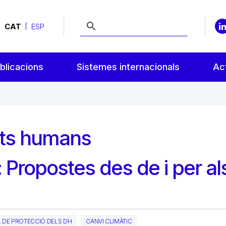
CAT
ESP
blicacions
Sistemes internacionals
Act
ets humans
ropostes des de i per al
L DE PROTECCIÓ DELS DH
CANVI CLIMÀTIC