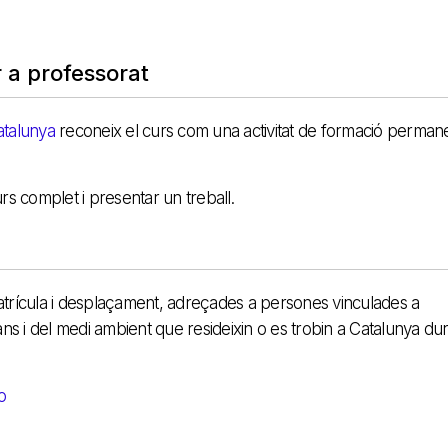
 a professorat
atalunya
reconeix el curs com una activitat de formació perman
s complet i presentar un treball.
trícula i desplaçament, adreçades a persones vinculades a
ans i del medi ambient que resideixin o es trobin a Catalunya du
o