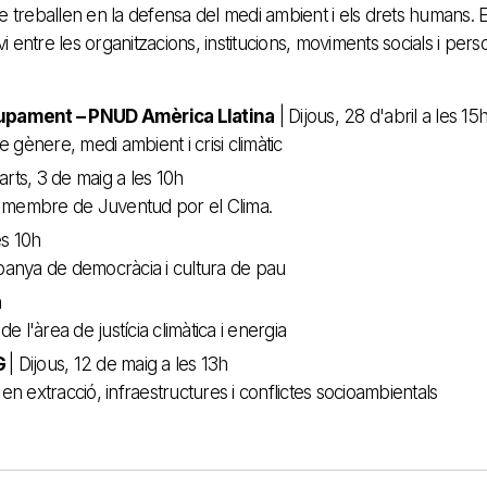
ue treballen en la defensa del medi ambient i els drets humans. E
i entre les organitzacions, institucions, moviments socials i per
upament – PNUD Amèrica Llatina
| Dijous, 28 d'abril a les 15
 gènere, medi ambient i crisi climàtic
arts, 3 de maig a les 10h
a i membre de Juventud por el Clima.
es 10h
panya de democràcia i cultura de pau
h
 l'àrea de justícia climàtica i energia
DG
| Dijous, 12 de maig a les 13h
 en extracció, infraestructures i conflictes socioambientals