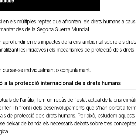
àlisi en els múltiples reptes que afronten els drets humans a cau
humanitat des de la Segona Guerra Mundial.
r aprofundir en els impactes de la crisi ambiental sobre els dret
alitzant les iniciatives i els mecanismes de protecció dels drets
n cursar-se individualment o conjuntament.
ió a la protecció internacional dels drets humans
als de l'anàlisi, fem un repàs de l'estat actual de la crisi climàti
per fer-l'hi front i dels desenvolupaments que s'han portat a ter
als de protecció dels drets humans. Per això, estudiem aquests
e deixar de banda els necessaris debats sobre tres conceptes
gica.