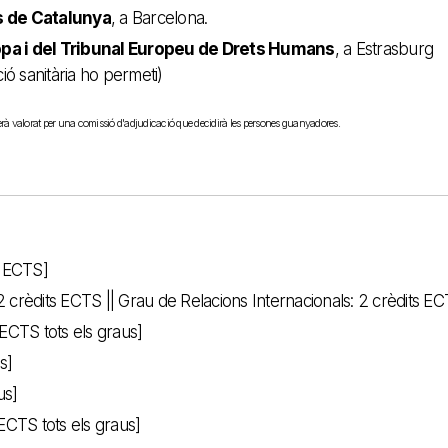
s de Catalunya
, a Barcelona.
opa i del Tribunal Europeu de Drets Humans
, a Estrasburg
ó sanitària ho permeti)
serà valorat per una comissió d'adjudicació que decidirà les persones guanyadores.
s ECTS]
2 crèdits ECTS || Grau de Relacions Internacionals: 2 crèdits E
 ECTS tots els graus]
s]
us]
 ECTS tots els graus]