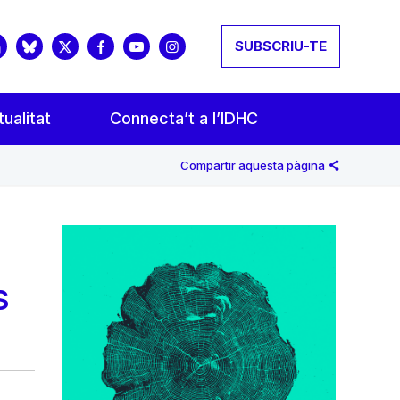
SUBSCRIU-TE
ualitat
Connecta’t a l’IDHC
Compartir aquesta pàgina
s