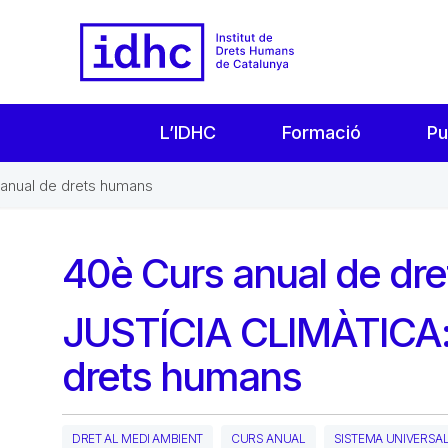
L’IDHC
Formació
Pu
anual de drets humans
40è Curs anual de dr
JUSTÍCIA CLIMÀTICA: P
drets humans
DRET AL MEDI AMBIENT
CURS ANUAL
SISTEMA UNIVERSA