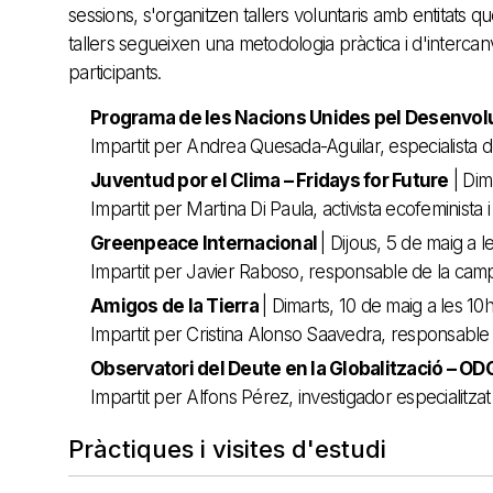
sessions, s'organitzen tallers voluntaris amb entitats q
tallers segueixen una metodologia pràctica i d'intercanv
participants.
Programa de les Nacions Unides pel Desenvol
Impartit per Andrea Quesada-Aguilar, especialista de
Juventud por el Clima – Fridays for Future
| Dim
Impartit per Martina Di Paula, activista ecofeminist
Greenpeace Internacional
| Dijous, 5 de maig a l
Impartit per Javier Raboso, responsable de la cam
Amigos de la Tierra
| Dimarts, 10 de maig a les 10
Impartit per Cristina Alonso Saavedra, responsable de
Observatori del Deute en la Globalització – O
Impartit per Alfons Pérez, investigador especialitzat
Pràctiques i visites d'estudi