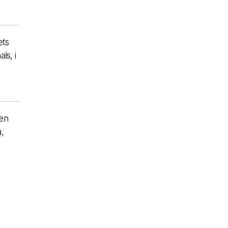
ets
ls, i
 en
a,