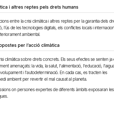
tica i altres reptes pels drets humans
ns entre la crisi climàtica i altres reptes per la garantia dels dr
 l’ús de les tecnologies digitals, els conflictes locals i internaciona
teriorament ambiental.
opostes per l’acció climàtica
isi climàtica sobre drets concrets. Els seus efectes se senten ja
ent amenaçats: la vida, la salut, l'alimentació, l'educació, l'aigu
envolupament i l'autodeterminació. En cada cas, es tracten les
medi ambient per revertir el mal causat al planeta.
sions on persones expertes de diferents àmbits exposaran les
ques.