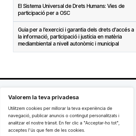
El Sistema Universal de Drets Humans: Vies de
participació per a OSC
Guia per a l’exercici i garantia dels drets d’accés a
la informació, participació i justícia en matèria
mediambiental a nivell autonòmic i municipal
Valorem la teva privadesa
C. Avinyó 44, 2n | 08002 Barcelona |
T.: +34 93
119 03 72
|
institut@idhc.org
Utilitzem cookies per millorar la teva experiència de
navegació, publicar anuncis o contingut personalitzats i
© Institut de Drets Humans de Catalunya.
analitzar el nostre trànsit. En fer clic a "Acceptar-ho tot",
acceptes l'ús que fem de les cookies.