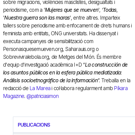
sobre migracions, violències masclistes, desigualtats i
periodisme, com a '
Mujeres que se mueven
', ‘
Todas
,
'
Nuestra guerra son las maras
', entre altres. Imparteix
tallers sobre periodisme amb enfocament de drets humans i
feminista amb entitats, ONG universitats. Ha dissenyat i
executa campanyes de sensibilització com
Personasquesemueven.org, Saharauis.org o
Sobreviviralebola.org, de Metges del Món. És membre
d'equip d'investigació acadèmica I+D “
La construcción de
los asuntos públicos en la esfera pública mediatizada:
Análisis socioetnográfico de la información
”. Treballa en la
redacció de
La Marea
i col·labora regularment amb
Píkara
Magazine
.
@patriciasimon
PUBLICACIONS