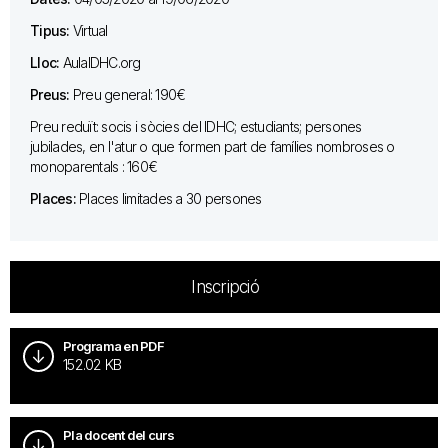
Tipus:
Virtual
Lloc:
AulaIDHC.org
Preus:
Preu general: 190€
Preu reduït: socis i sòcies del IDHC; estudiants; persones
jubilades, en l'atur o que formen part de famílies nombroses o
monoparentals : 160€
Places:
Places limitades a 30 persones
Inscripció
Programa en PDF
152.02 KB
Pla docent del curs