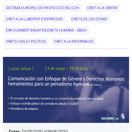
SISTEMA EUROPEU DE PROTECCIÓ DELS DH
DRET A LA VERITAT
DRET A LA LLIBERTAT D'EXPRESSIÓ
DRETS DE LES DONES
ENFOCAMENT BASAT EN DRETS HUMANS - EBDH
DRETS CIVILS I POLÍTICS
DRET A LA INFORMACIÓ
Dates:
04/05/2020 al 19/06/2020