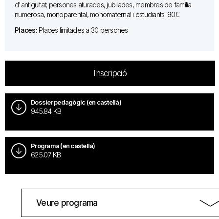
d'antiguitat; persones aturades, jubilades, membres de família
numerosa, monoparental, monomaternal i estudiants: 90€
Places:
Places limitades a 30 persones
Inscripció
Dossier pedagògic (en castellà)
945.84 KB
Programa (en castellà)
625.07 KB
Veure programa