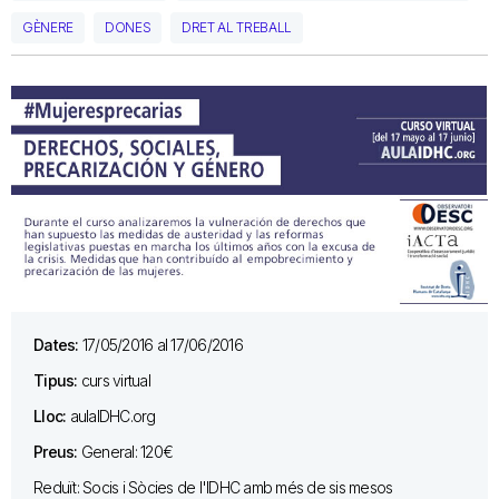
GÈNERE
DONES
DRET AL TREBALL
Dates:
17/05/2016 al 17/06/2016
Tipus:
curs virtual
Lloc:
aulaIDHC.org
Preus:
General: 120€
Reduït: Socis i Sòcies de l'IDHC amb més de sis mesos