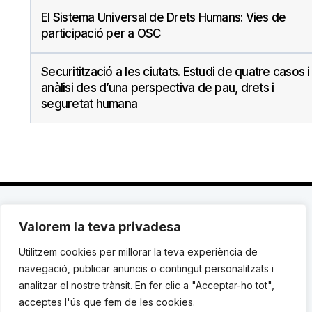
El Sistema Universal de Drets Humans: Vies de
participació per a OSC
Securitització a les ciutats. Estudi de quatre casos i
anàlisi des d’una perspectiva de pau, drets i
seguretat humana
Valorem la teva privadesa
C. Avinyó 44, 2n | 08002 Barcelona |
T.: +34 93
119 03 72
|
institut@idhc.org
Utilitzem cookies per millorar la teva experiència de
navegació, publicar anuncis o contingut personalitzats i
© Institut de Drets Humans de Catalunya.
analitzar el nostre trànsit. En fer clic a "Acceptar-ho tot",
acceptes l'ús que fem de les cookies.