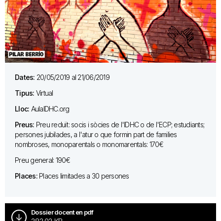
Dates:
20/05/2019 al 21/06/2019
Tipus:
Virtual
Lloc:
AulaIDHC.org
Preus:
Preu reduït: socis i sòcies de l'IDHC o de l'ECP; estudiants;
persones jubilades, a l'atur o que formin part de families
nombroses, monoparentals o monomarentals: 170€
Preu general: 190€
Places:
Places limitades a 30 persones
Dossier docent en pdf