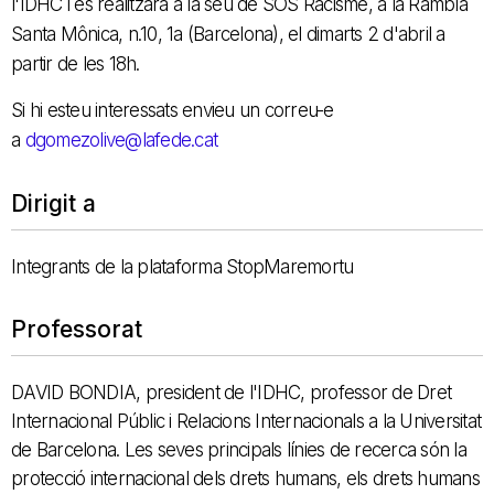
l'IDHC i es
realitzarà a la seu de SOS Racisme, a la Rambla
Santa Mônica, n.10, 1a (Barcelona), el dimarts 2 d'abril a
partir de les 18h.
Si hi esteu interessats envieu un correu-e
a
dgomezolive@lafede.cat
Dirigit a
Integrants de la plataforma StopMaremortu
Professorat
DAVID BONDIA, president de l'IDHC, professor de Dret
Internacional Públic i Relacions Internacionals a la Universitat
de Barcelona. Les seves principals línies de recerca són la
protecció internacional dels drets humans, els drets humans