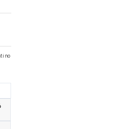
t i no
ó