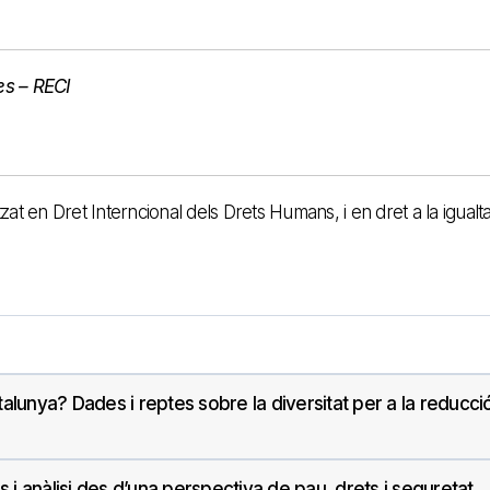
es – RECI
itzat en Dret Interncional dels Drets Humans, i en dret a la igualta
 Catalunya? Dades i reptes sobre la diversitat per a la reducci
os i anàlisi des d’una perspectiva de pau, drets i seguretat