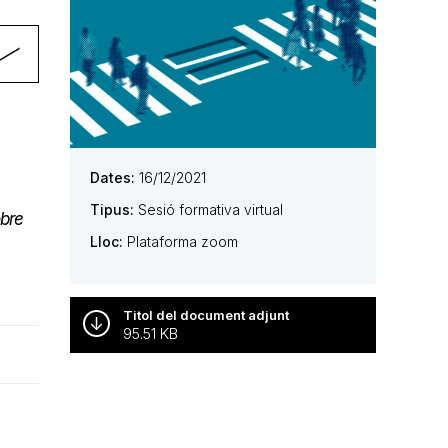
Dates:
16/12/2021
Tipus:
Sesió formativa virtual
obre
Lloc:
Plataforma zoom
Titol del document adjunt
95.51 KB