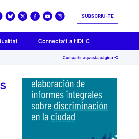
SUBSCRIU-TE
ualitat
Connecta’t a l’IDHC
Compartir aquesta pàgina
ls