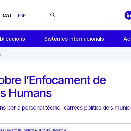
CAT
ESP
blicacions
Sistemes internacionals
Act
s
obre l’Enfocament de
ets Humans
 per a personal tècnic i càrrecs polítics dels munici
E I BASAT EN DRETS HUMANS - EGIBDH