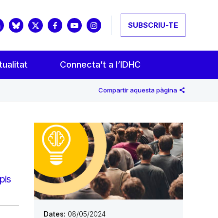
SUBSCRIU-TE
ualitat
Connecta’t a l’IDHC
Compartir aquesta pàgina
pis
Dates:
08/05/2024