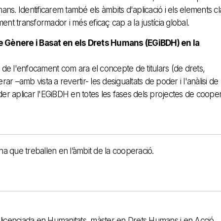
umans. Identificarem també els àmbits d'aplicació i els elements c
ent transformador i més eficaç cap a la justícia global.
de Gènere i Basat en els Drets Humans (EGiBDH) en la
 de l'enfocament com ara el concepte de titulars (de drets,
rar –amb vista a revertir- les desigualtats de poder i l'anàlisi de
er aplicar l'EGiBDH en totes les fases dels projectes de cooper
ona que treballen en l’àmbit de la cooperació.
 Llicenciada en Humanitats, màster en Drets Humans i en Acció