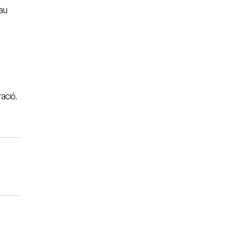
lau
ació.