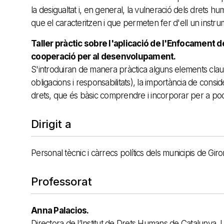
la desigualtat i, en general, la vulneració dels drets h
que el caracteritzen i que permeten fer d'ell un instrum
Taller pràctic sobre l'aplicació de l'Enfocament 
cooperació per al desenvolupament.
S'introduiran de manera pràctica alguns elements clau
obligacions i responsabilitats), la importància de conside
drets, que és bàsic comprendre i incorporar per a pod
Dirigit a
Personal tècnic i càrrecs polítics dels municipis de Gir
Professorat
Anna Palacios.
Directora de l’Institut de Drets Humans de Catalunya.