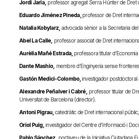
Jordi Jaria,
professor agregat Serra Húnter de Dret const
Eduardo Jiménez Pineda,
professor de Dret internac
Natalia Kobylarz,
advocada sènior a la Secretaria d
Abel La Calle,
professor associat de Dret internacional
Aurèlia Mañé Estrada,
professora titular d’Economia 
Dante Mashio,
membre d’Enginyeria sense fronteres
Gastón Medici-Colombo,
investigador postdoctoral 
Alexandre Peñalver i Cabré,
professor titular de Dre
Universitat de Barcelona (director).
Antoni Pigrau,
catedràtic de Dret internacional públic, U
Oriol Puig,
investigador del Centre d’Informació i Do
Pablo Sánchez,
portaveu de la Iniciativa Ciutadana E