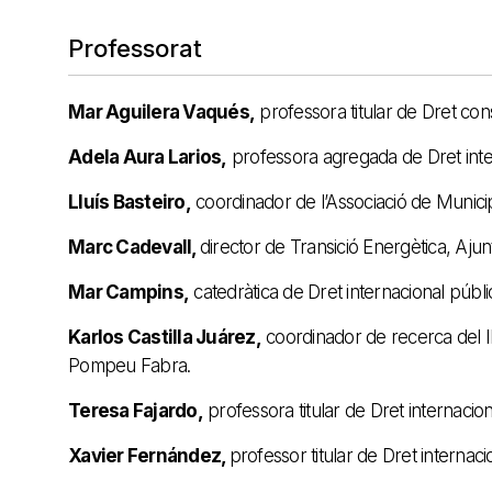
Professorat
Mar Aguilera Vaqués,
professora titular de Dret cons
Adela Aura Larios,
professora agregada de Dret inte
Lluís Basteiro,
coordinador de l’Associació de Municipi
Marc Cadevall,
director de Transició Energètica, Aju
Mar Campins,
catedràtica de Dret internacional públi
Karlos Castilla Juárez,
coordinador de recerca del ID
Pompeu Fabra.
Teresa Fajardo,
professora titular de Dret internacio
Xavier Fernández,
professor titular de Dret internaci