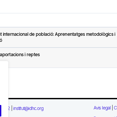
itat internacional de població: Aprenentatges metodològics i
ió
 aportacions i reptes
Avis legal
|
C
 03 72
|
institut@idhc.org