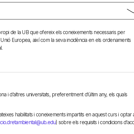
l propi de la UB que ofereix els coneixements necessaris per
 Unió Europea, així com la seva incidència en els ordenaments
l.
a i d’altres universitats, preferentment d’últim any, els quals
mateixes habilitats i coneixements impartits en aquest curs i optar
cio.dretambiental@ub.edu
) sobre els requisits i condicions d’ac