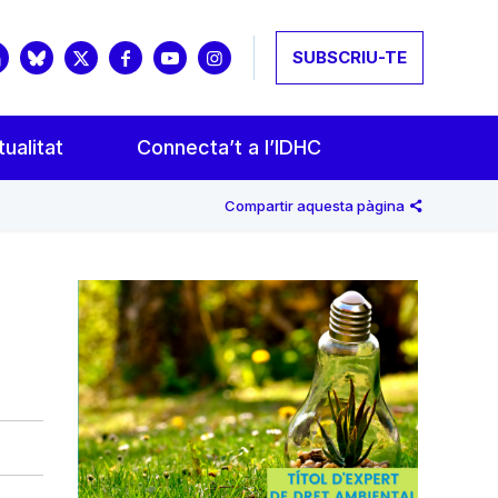
SUBSCRIU-TE
ualitat
Connecta’t a l’IDHC
Compartir aquesta pàgina