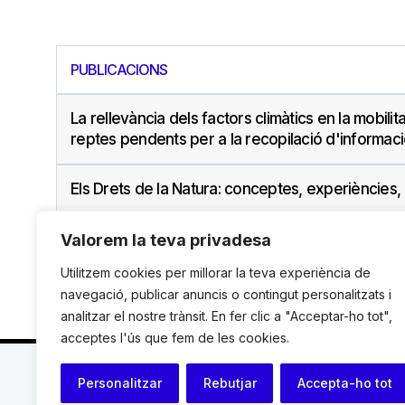
PUBLICACIONS
La rellevància dels factors climàtics en la mobil
reptes pendents per a la recopilació d'informac
Els Drets de la Natura: conceptes, experiències,
Valorem la teva privadesa
Utilitzem cookies per millorar la teva experiència de
navegació, publicar anuncis o contingut personalitzats i
analitzar el nostre trànsit. En fer clic a "Acceptar-ho tot",
acceptes l'ús que fem de les cookies.
C. Avinyó 44, 2n | 08002 Barcelona |
T.: +34 93 119
Personalitzar
Rebutjar
Accepta-ho tot