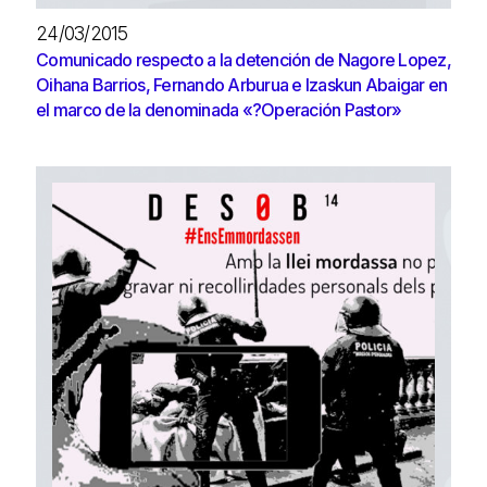
24/03/2015
Comunicado respecto a la detención de Nagore Lopez,
Oihana Barrios, Fernando Arburua e Izaskun Abaigar en
el marco de la denominada «?Operación Pastor»