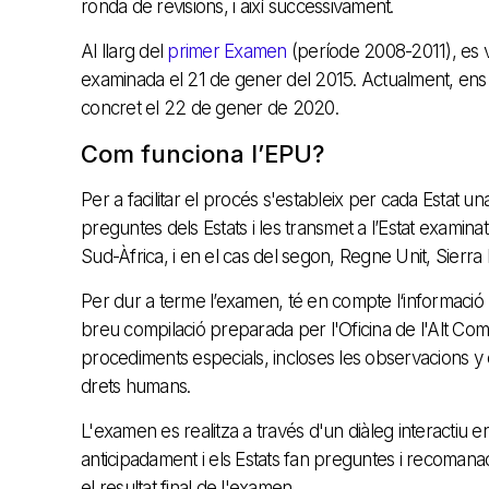
ronda de revisions, i així successivament.
Al llarg del
primer Examen
(període 2008-2011), es v
examinada el 21 de gener del 2015. Actualment, en
concret el 22 de gener de 2020.
Com funciona l’EPU?
Per a facilitar el procés s'estableix per cada Estat un
preguntes dels Estats i les transmet a l’Estat examina
Sud-Àfrica, i en el cas del segon, Regne Unit, Sierra 
Per dur a terme l’examen, té en compte l‘informació
breu compilació preparada per l'Oficina de l'Alt Comi
procediments especials, incloses les observacions y co
drets humans.
L'examen es realitza a través d'un diàleg interactiu en
anticipadament i els Estats fan preguntes i recomanac
el resultat final de l'examen.