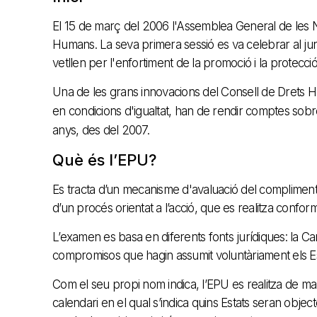
El 15 de març del 2006 l'Assemblea General de les N
Humans. La seva primera sessió es va celebrar al j
vetllen per l'enfortiment de la promoció i la protecc
Una de les grans innovacions del Consell de Drets H
en condicions d'igualtat, han de rendir comptes sobre
anys, des del 2007.
Què és l’EPU?
Es tracta d’un mecanisme d'avaluació del compliment
d’un procés orientat a l’acció, que es realitza conforme a
L’examen es basa en diferents fonts jurídiques: la C
compromisos que hagin assumit voluntàriament els Est
Com el seu propi nom indica, l’EPU es realitza de ma
calendari en el qual s’indica quins Estats seran obj