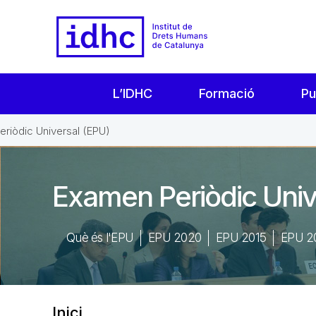
L’IDHC
Formació
Pu
riòdic Universal (EPU)
Examen Periòdic Univ
Què és l'EPU
EPU 2020
EPU 2015
EPU 2
Inici