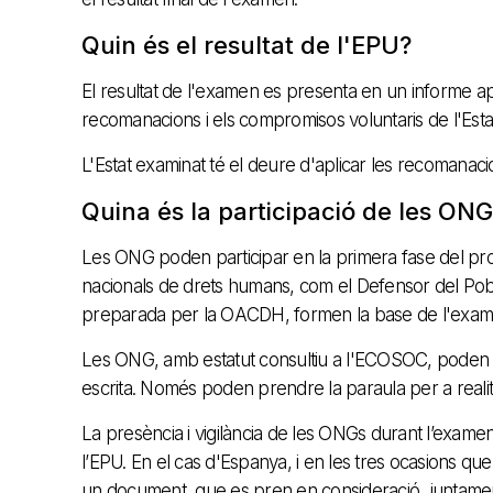
Quin és el resultat de l'EPU?
El resultat de l'examen es presenta en un informe ap
recomanacions i els compromisos voluntaris de l'Estat
L'Estat examinat té el deure d'aplicar les recomanaci
Quina és la participació de les ONGs
Les ONG poden participar en la primera fase del pro
nacionals de drets humans, com el Defensor del Pobl
preparada per la OACDH, formen la base de l'exam
Les ONG, amb estatut consultiu a l'ECOSOC, poden se
escrita. Només poden prendre la paraula per a realit
La presència i vigilància de les ONGs durant l’examen,
l’EPU. En el cas d'Espanya, i en les tres ocasions q
un document, que es pren en consideració, juntamen