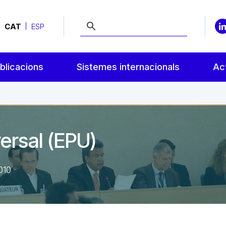
CAT
ESP
blicacions
Sistemes internacionals
Act
ersal (EPU)
010