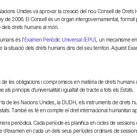
acions Unides va aprovar la creació del nou Consell de Drets 
uny de 2006. El Consell és un òrgan intergovernamental, forma
ió dels drets humans al món.
umans és l'
Examen Periòdic Universal (EPU)
, un mecanisme en 
 la situació d
els drets humans dins del seu territori. Aquest Ex
 de les obligacions i compromisos en matèria de drets humans 
ls principis d’universalitat i igualtat de tracte a tots els Estats.
arta de les Nacions Unides, la DUDH, els instruments de drets hu
ats. També es té en compte el dret internacional humanitari ap
nera periòdica. Cada període es planifica en cicles de sessions 
ecte d’examen en cada un dels seus períodes ordinaris de sessio