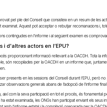
rovat pel ple del Consell que consisteix en un resum de les ac
 examinat. Aquest pot acceptar o rebutjar recomanacions i, totes
ons contingudes en l'informe i al següent examen es comprovarà s
 i d'altres actors en l’EPU?
cés proporcionant informació rellevant a la OACDH. Tota la info
e, són recopilades per la OACDH en un informe que, juntament 
en.
r presents en les sessions del Consell durant l’EPU, però no 
zar observacions generals abans de l’adopció de l’informe final
 així com la seva participació en tot el procés, és fonamental per
ue ha estat examinada, les ONGs han participat enviant els seu
t amb l'informe estatal i la compilació preparada per la OACD