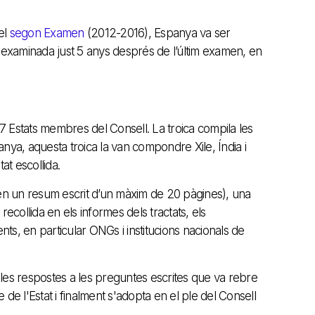
el
segon Examen
(2012-2016), Espanya va ser
examinada just 5 anys després de l’últim examen, en
 47 Estats membres del Consell. La troica compila les
panya, aquesta troica la van compondre Xile, Índia i
at escollida.
 en un resum escrit d’un màxim de 20 pàgines), una
collida en els informes dels tractats, els
nts, en particular ONGs i institucions nacionals de
 i les respostes a les preguntes escrites que va rebre
de l'Estat i finalment s'adopta en el ple del Consell