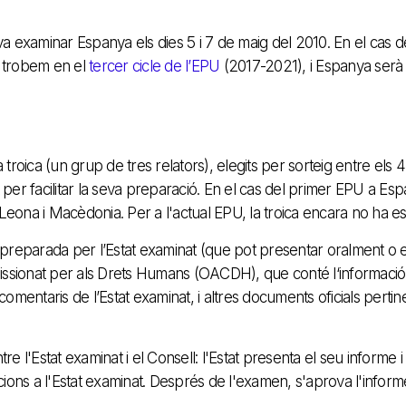
a examinar Espanya els dies 5 i 7 de maig del 2010. En el cas d
s trobem en el
tercer cicle de l’EPU
(2017-2021), i Espanya serà 
a troica (un grup de tres relators), elegits per sorteig entre els
t per facilitar la seva preparació. En el cas del primer EPU a Es
Leona i Macèdonia. Per a l'actual EPU, la troica encara no ha est
 preparada per l’Estat examinat (que pot presentar oralment o
ssionat per als Drets Humans (OACDH), que conté l‘informació re
mentaris de l’Estat examinat, i altres documents oficials pertine
tre l'Estat examinat i el Consell: l'Estat presenta el seu informe
ions a l'Estat examinat. Després de l'examen, s'aprova l'informe 