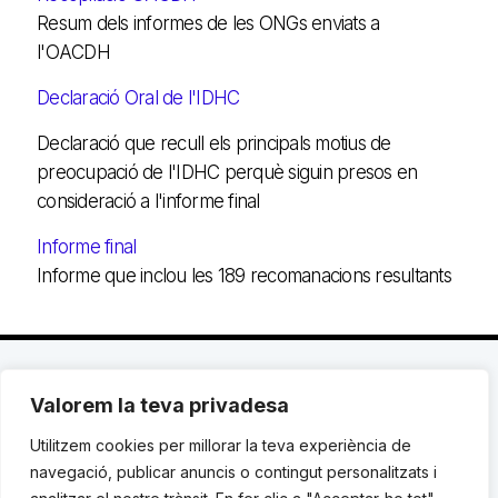
Resum dels informes de les ONGs enviats a
l'OACDH
Declaració Oral de l'IDHC
Declaració que recull els principals motius de
preocupació de l'IDHC perquè siguin presos en
consideració a l'informe final
Informe final
Informe que inclou les 189 recomanacions resultants
Valorem la teva privadesa
C. Avinyó 44, 2n | 08002 Barcelona |
T.: +34 93
119 03 72
|
institut@idhc.org
Utilitzem cookies per millorar la teva experiència de
navegació, publicar anuncis o contingut personalitzats i
© Institut de Drets Humans de Catalunya.