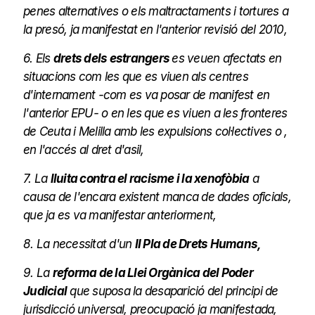
penes alternatives o els maltractaments i tortures a
la presó, ja manifestat en l'anterior revisió del 2010,
6. Els
drets dels estrangers
es veuen afectats en
situacions com les que es viuen als centres
d'internament -com es va posar de manifest en
l'anterior EPU- o en les que es viuen a les fronteres
de Ceuta i Melilla amb les expulsions col·lectives o ,
en l'accés al dret d'asil,
7. La
lluita contra el racisme i la xenofòbia
a
causa de l'encara existent manca de dades oficials,
que ja es va manifestar anteriorment,
8. La necessitat d'un
II Pla de Drets Humans,
9. La
reforma de la Llei Orgànica del Poder
Judicial
que suposa la desaparició del principi de
jurisdicció universal, preocupació ja manifestada,