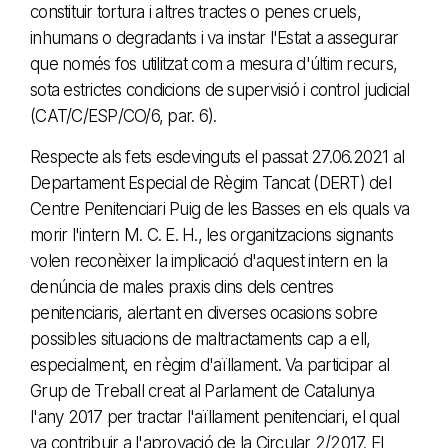
constituir tortura i altres tractes o penes cruels,
inhumans o degradants i va instar l'Estat a assegurar
que només fos utilitzat com a mesura d'últim recurs,
sota estrictes condicions de supervisió i control judicial
(CAT/C/ESP/CO/6, par. 6).
Respecte als fets esdevinguts el passat 27.06.2021 al
Departament Especial de Règim Tancat (DERT) del
Centre Penitenciari Puig de les Basses en els quals va
morir l'intern M. C. E. H., les organitzacions signants
volen reconèixer la implicació d'aquest intern en la
denúncia de males praxis dins dels centres
penitenciaris, alertant en diverses ocasions sobre
possibles situacions de maltractaments cap a ell,
especialment, en règim d'aïllament. Va participar al
Grup de Treball creat al Parlament de Catalunya
l'any 2017 per tractar l'aïllament penitenciari, el qual
va contribuir a l'aprovació de la Circular 2/2017. El