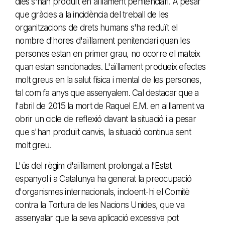
dies s'han produït en aïllament penitenciari. A pesar
que gràcies a la incidència del treball de les
organitzacions de drets humans s'ha reduït el
nombre d'hores d'aïllament penitenciari quan les
persones estan en primer grau, no ocorre el mateix
quan estan sancionades. L'aïllament produeix efectes
molt greus en la salut física i mental de les persones,
tal com fa anys que assenyalem. Cal destacar que a
l'abril de 2015 la mort de Raquel E.M. en aïllament va
obrir un cicle de reflexió davant la situació i a pesar
que s'han produït canvis, la situació continua sent
molt greu.
L'ús del règim d'aïllament prolongat a l'Estat
espanyol i a Catalunya ha generat la preocupació
d'organismes internacionals, incloent-hi el Comitè
contra la Tortura de les Nacions Unides, que va
assenyalar que la seva aplicació excessiva pot