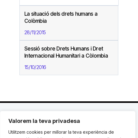
La situació dels drets humans a
Colòmbia
28/11/2015
Sessió sobre Drets Humans i Dret
Internacional Humanitari a Còlombia
15/10/2016
Valorem la teva privadesa
C. Avinyó 44, 2n | 08002 Barcelona |
T.: +34 93
119 03 72
|
institut@idhc.org
Utilitzem cookies per millorar la teva experiència de