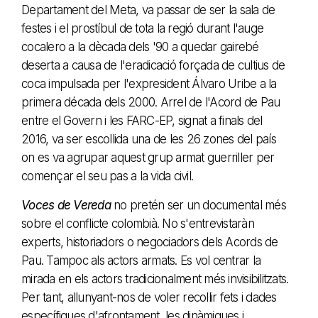
Departament del Meta, va passar de ser la sala de
festes i el prostíbul de tota la regió durant l'auge
cocalero a la dècada dels '90 a quedar gairebé
deserta a causa de l'eradicació forçada de cultius de
coca impulsada per l'expresident Álvaro Uribe a la
primera década dels 2000. Arrel de l'Acord de Pau
entre el Govern i les FARC-EP, signat a finals del
2016, va ser escollida una de les 26 zones del país
on es va agrupar aquest grup armat guerriller per
començar el seu pas a la vida civil.
Voces de Vereda
no pretén ser un documental més
sobre el conflicte colombià. No s'entrevistaràn
experts, historiadors o negociadors dels Acords de
Pau. Tampoc als actors armats. Es vol centrar la
mirada en els actors tradicionalment més invisibilitzats.
Per tant, allunyant-nos de voler recollir fets i dades
específiques d'afrontament, les dinàmiques i