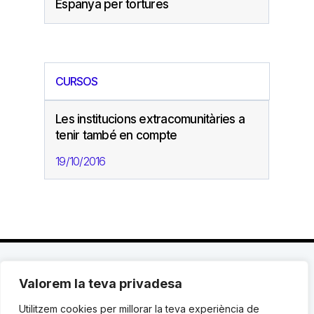
Espanya per tortures
CURSOS
Les institucions extracomunitàries a
tenir també en compte
19/10/2016
Valorem la teva privadesa
C. Avinyó 44, 2n | 08002 Barcelona |
T.: +34 93
119 03 72
|
institut@idhc.org
Utilitzem cookies per millorar la teva experiència de