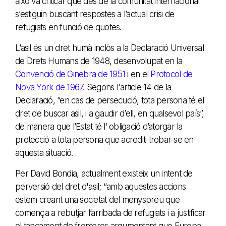
això va criticar que des de la comunitat internacional
s’estiguin buscant respostes a l’actual crisi de
refugiats en funció de quotes.
L’asil és un dret humà inclòs a la Declaració Universal
de Drets Humans de 1948, desenvolupat en la
Convenció de Ginebra de 1951
i en el
Protocol de
Nova York de 1967
. Segons l'article 14 de la
Declaració, “en cas de persecució, tota persona té el
dret de buscar asil, i a gaudir d’ell, en qualsevol país”,
de manera que l’Estat té l’ obligació d’atorgar la
protecció a tota persona que acrediti trobar-se en
aquesta situació.
Per David Bondia, actualment existeix un intent de
perversió del dret d'asil; “amb aquestes accions
estem creant una societat del menyspreu que
comença a rebutjar l’arribada de refugiats i a justificar
el tancament de fronteres argumentant que Europa