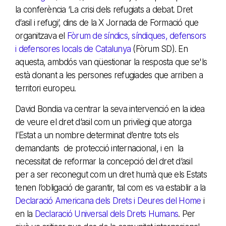
la conferència ‘La crisi dels refugiats a debat. Dret
d’asil i refugi’, dins de la X Jornada de Formació que
organitzava el
Fòrum de síndics, síndiques, defensors
i defensores locals de Catalunya
(Fòrum SD). En
aquesta, ambdós van qüestionar la resposta que se'ls
està donant a les persones refugiades que arriben a
territori europeu.
David Bondia va centrar la seva intervenció en la idea
de veure el dret d’asil com un privilegi que atorga
l’Estat a un nombre determinat d’entre tots els
demandants de protecció internacional, i en la
necessitat de reformar la concepció del dret d’asil
per a ser reconegut com un dret humà que els Estats
tenen l’obligació de garantir, tal com es va establir a la
Declaració Americana dels Drets i Deures del Home
i
en la
Declaració Universal dels Drets Humans
. Per