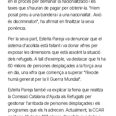
en el procés per demanar la nacionalització i les
taxes que s’hauran de pagar per obtenir-la. “Hem
posat preu a una bandera i a una nacionalitat . Això
és discriminatori", ha afirmat en finalitzar la seva
ponència.
Per la seva part, Estel·la Pareja va denunciar que el
sistema d'acollida està fallant i va donar xifres per
exposar les dimensions que està assolint la situació
dels refugiats. A tall d'exemple, va destacar que hi ha
60 milions de persones desplaçades a la força avui
en dia, una xifra que comença a superar "l’èxode
humà generat per la II Guerra Mundial".
Estel·la Pareja també va explicar la feina que realitza
la Comissió Catalana d'Ajuda als Refugiats per
gestionar l'arribada de persones desplaçades i els
programes que els hi adrecen. Actualment, la CCAR