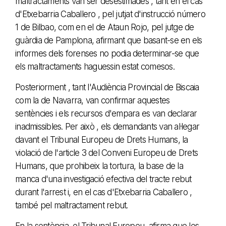
maltractaments van ser desestimades , tant en el cas
d'Etxebarria Caballero , pel jutjat d'instrucció número
1 de Bilbao, com en el de Ataun Rojo, pel jutge de
guàrdia de Pamplona, afirmant que basant-se en els
informes dels forenses no podia determinar-se que
els maltractaments haguessin estat comesos.
Posteriorment , tant l'Audiència Provincial de Biscaia
com la de Navarra, van confirmar aquestes
sentències i els recursos d'empara es van declarar
inadmissibles. Per això , els demandants van al·legar
davant el Tribunal Europeu de Drets Humans, la
violació de l'article 3 del Conveni Europeu de Drets
Humans, que prohibeix la tortura, la base de la
manca d'una investigació efectiva del tracte rebut
durant l'arrest i, en el cas d'Etxebarria Caballero ,
també pel maltractament rebut.
En la sentència, el Tribunal Europeu, afirma que les