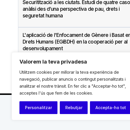
Securitització a les ciutats. Estudi de quatre caso
anàlisi des d’una perspectiva de pau, drets i
seguretat humana
L'aplicació de l'Enfocament de Gènere i Basat en
Drets Humans (EGiBDH) en la cooperació per al
desenvolupament
Valorem la teva privadesa
Utilitzem cookies per millorar la teva experiència de
navegació, publicar anuncis o contingut personalitzats i
analitzar el nostre trànsit. En fer clic a "Acceptar-ho tot",
acceptes l'ús que fem de les cookies.
C. Avinyó 44, 2n | 08002 Barcelona |
T.: +34 93 119
Personalitzar
Rebutjar
Accepta-ho tot
© Institut de Drets Humans de Catalunya.