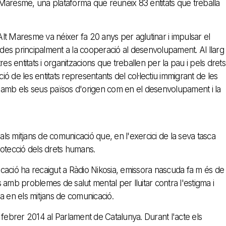
Maresme, una plataforma que reuneix 83 entitats que treballa
t Maresme va néixer fa 20 anys per aglutinar i impulsar el
ades principalment a la cooperació al desenvolupament. Al llarg
es entitats i organitzacions que treballen per la pau i pels drets
ió de les entitats representants del col·lectiu immigrant de les
 amb els seus països d'origen com en el desenvolupament i la
s mitjans de comunicació que, en l'exercici de la seva tasca
rotecció dels drets humans.
cació ha recaigut a Ràdio Nikosia, emissora nascuda fa m és de
amb problemes de salut mental per lluitar contra l'estigma i
da en els mitjans de comunicació.
18 febrer 2014 al Parlament de Catalunya. Durant l'acte els