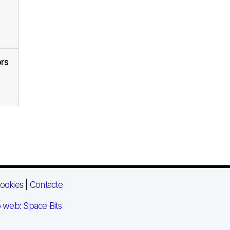
ors
ookies
|
Contacte
 web: Space Bits