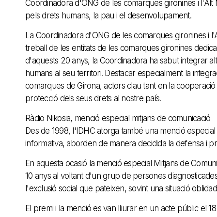
Coordinadora d'ONG de les comarques gironines i l'Alt 
pels drets humans, la pau i el desenvolupament.
La Coordinadora d'ONG de les comarques gironines i l'Al
treball de les entitats de les comarques gironines dedic
d'aquests 20 anys, la Coordinadora ha sabut integrar altr
humans al seu territori. Destacar especialment la integrac
comarques de Girona, actors clau tant en la cooperació
protecció dels seus drets al nostre país.
Ràdio Nikosia, menció especial mitjans de comunicació
Des de 1998, l'IDHC atorga també una menció especial al
informativa, aborden de manera decidida la defensa i p
En aquesta ocasió la menció especial Mitjans de Comuni
10 anys al voltant d'un grup de persones diagnosticades 
l'exclusió social que pateixen, sovint una situació oblida
El premi i la menció es van lliurar en un acte públic el 