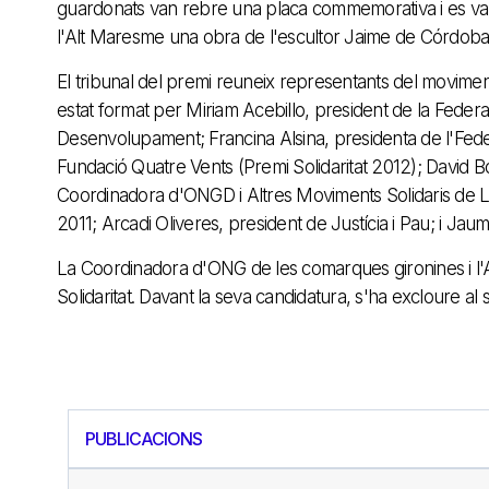
guardonats van rebre una placa commemorativa i es va l
l'Alt Maresme una obra de l'escultor Jaime de Córdoba
El tribunal del premi reuneix representants del moviment s
estat format per Miriam Acebillo, president de la Feder
Desenvolupament; Francina Alsina, presidenta de l'Federa
Fundació Quatre Vents (Premi Solidaritat 2012); David Bo
Coordinadora d'ONGD i Altres Moviments Solidaris de Ll
2011; Arcadi Oliveres, president de Justícia i Pau; i Ja
La Coordinadora d'ONG de les comarques gironines i l'A
Solidaritat. Davant la seva candidatura, s'ha excloure al 
PUBLICACIONS