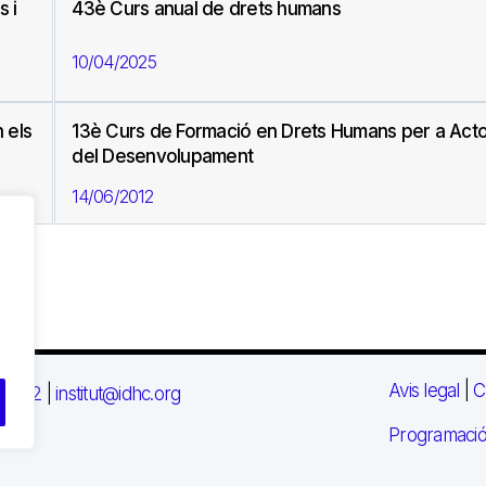
s i
43è Curs anual de drets humans
10/04/2025
 els
13è Curs de Formació en Drets Humans per a Act
del Desenvolupament
14/06/2012
Avis legal
|
C
 03 72
|
institut@idhc.org
Programació