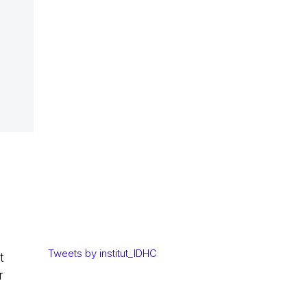
Tweets by institut_IDHC
t
r