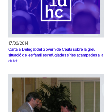
17/06/2014
Carta al Delegat del Govern de Ceuta sobre la greu
situació de les famílies refugiades síries acampades a la
ciutat