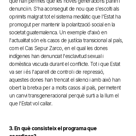
que han permès que les noves generacions parlin i
denunciïn. S'ha aconseguit de nou que s'escolti als
oprimits malgrat tot el sistema mediàtic que l'Estat ha
promogut per mantenir la polarització social en la
societat guatemalenca. Un exemple d'això en
l'actualitat són els casos de justícia transicional al país,
com el Cas Sepur Zarco, en el qual les dones
indígenes han denunciat l'esclavitud sexual i
domèstica viscuda durant el conflicte. Tot i que Estat
va ser i és l'aparell de control i de repressió,
aquestes dones han trencat el silenci i amb això han
obert la bretxa per a molts casos al país, permetent
un canvi transgeneracional perquè surti a la llum el
que l'Estat vol callar.
3. En què consisteix el programa que