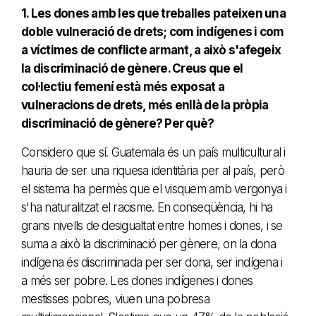
1. Les dones amb les que treballes pateixen una
doble vulneració de drets; com indígenes i com
a víctimes de conflicte armant, a això s'afegeix
la discriminació de gènere. Creus que el
col·lectiu femení està més exposat a
vulneracions de drets, més enllà de la pròpia
discriminació de gènere? Per què?
Considero que sí. Guatemala és un país multicultural i
hauria de ser una riquesa identitària per al país, però
el sistema ha permès que el visquem amb vergonya i
s'ha naturalitzat el racisme. En conseqüència, hi ha
grans nivells de desigualtat entre homes i dones, i se
suma a això la discriminació per gènere, on la dona
indígena és discriminada per ser dona, ser indígena i
a més ser pobre. Les dones indígenes i dones
mestisses pobres, viuen una pobresa