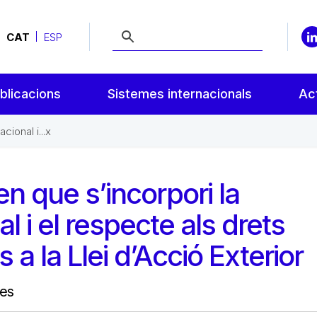
CAT
ESP
blicacions
Sistemes internacionals
Act
ional i...x
 que s’incorpori la
l i el respecte als drets
 la Llei d’Acció Exterior
res