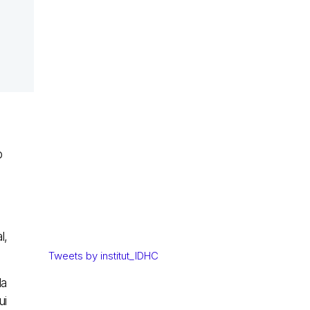
b
l,
Tweets by institut_IDHC
la
ui