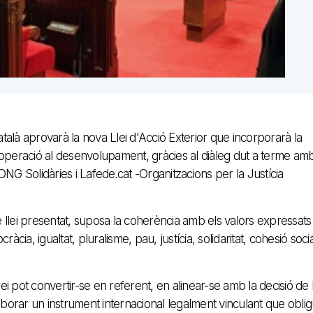
alà aprovarà la nova Llei d'Acció Exterior que incorporarà la
ooperació al desenvolupament, gràcies al diàleg dut a terme am
NG Solidàries i Lafede.cat -Organitzacions per la Justícia
de llei presentat, suposa la coherència amb els valors expressats
ràcia, igualtat, pluralisme, pau, justícia, solidaritat, cohesió socia
 pot convertir-se en referent, en alinear-se amb la decisió de 
orar un instrument internacional legalment vinculant que oblig