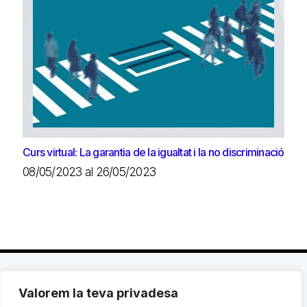
Curs virtual: La garantia de la igualtat i la no discriminació
08/05/2023 al 26/05/2023
Valorem la teva privadesa
C. Avinyó 44, 2n | 08002 Barcelona |
T.: +34 93