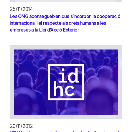
25/11/2014
Les ONG aconsegueixen que s’incorpori la cooperació
internacional i el respecte als drets humans a les
empreses a la Llei d’Acció Exterior
20/11/2012