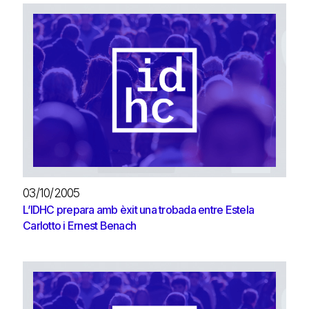
03/10/2005
L’IDHC prepara amb èxit una trobada entre Estela
Carlotto i Ernest Benach