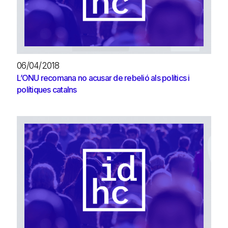
06/04/2018
L’ONU recomana no acusar de rebelió als polítics i
polítiques catalns