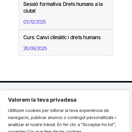
Sessió formativa: Drets humans a la
ciutat
03/12/2025
Curs: Canvi climàtic i drets humans
26/09/2025
Valorem la teva privadesa
C. Avinyó 44, 2n | 08002 Barcelona |
T.: +34 93
119 03 72
|
institut@idhc.org
Utilitzem cookies per millorar la teva experiència de
navegació, publicar anuncis o contingut personalitzats i
© Institut de Drets Humans de Catalunya.
analitzar el nostre trànsit. En fer clic a "Acceptar-ho tot",
acceptes l'ús que fem de les cookies.